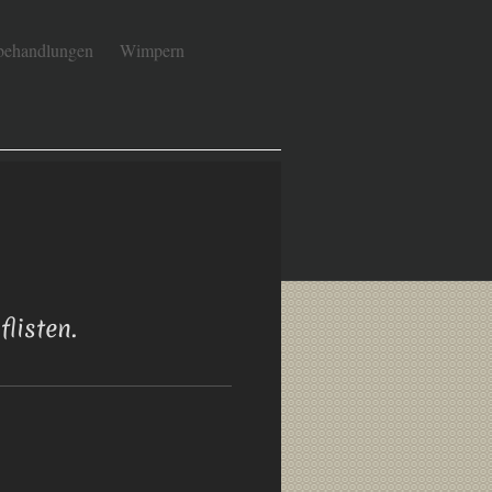
behandlungen
Wimpern
listen.