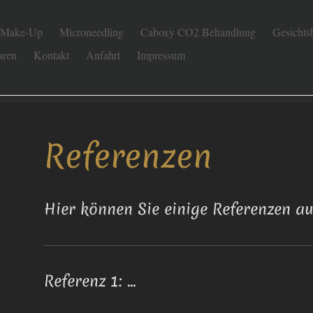
 Make-Up
Microneedling
Caboxy CO2 Behandlung
Gesichts
aren
Kontakt
Anfahrt
Impressum
nent Make-up / Kosmetik Inna Böttcher
Referenzen
Hier können Sie einige Referenzen auf
Referenz 1: ...