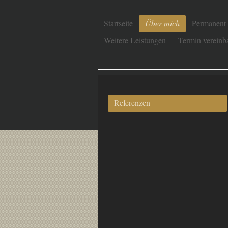
Startseite
Über mich
Permanent
Weitere Leistungen
Termin vereinb
Perma
Referenzen